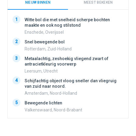
NIEUW BINNEN
MEEST BEKEKEN
1
1
Witte bol die met snelheid scherpe bochten
maakte en ook nog stilstond
Enschede, Overijssel
2
2
Snel bewegende bol
Rotterdam, Zuid-Holland
3
3
Metaalachtig, zeshoekig vliegend zwart of
antracietkleurig voorwerp
Leersum, Utrecht
4
4
Schijfachtig object vloog sneller dan vliegruig
van zuid naar noord.
Amsterdam, Noord-Holland
5
5
Bewegende lichten
Valkenswaard, Noord-Brabant