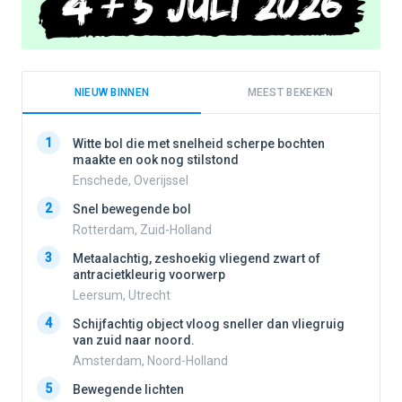
NIEUW BINNEN
MEEST BEKEKEN
1
1
Witte bol die met snelheid scherpe bochten
maakte en ook nog stilstond
Enschede, Overijssel
2
2
Snel bewegende bol
Rotterdam, Zuid-Holland
3
3
Metaalachtig, zeshoekig vliegend zwart of
antracietkleurig voorwerp
Leersum, Utrecht
4
4
Schijfachtig object vloog sneller dan vliegruig
van zuid naar noord.
Amsterdam, Noord-Holland
5
5
Bewegende lichten