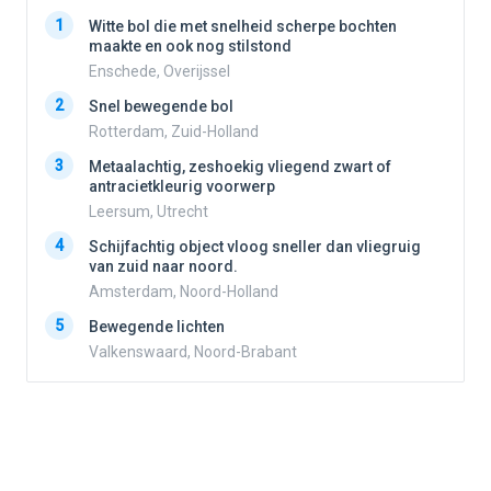
1
1
Witte bol die met snelheid scherpe bochten
maakte en ook nog stilstond
Enschede, Overijssel
2
2
Snel bewegende bol
Rotterdam, Zuid-Holland
3
3
Metaalachtig, zeshoekig vliegend zwart of
antracietkleurig voorwerp
Leersum, Utrecht
4
4
Schijfachtig object vloog sneller dan vliegruig
van zuid naar noord.
Amsterdam, Noord-Holland
5
5
Bewegende lichten
Valkenswaard, Noord-Brabant