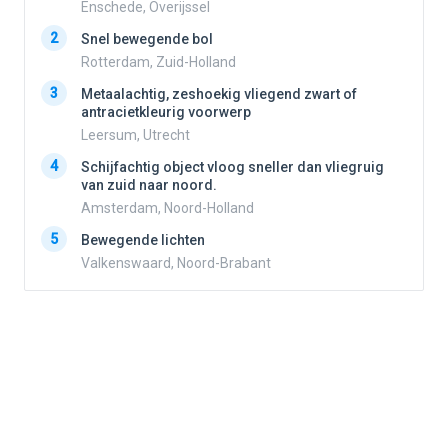
Enschede, Overijssel
2
2
Snel bewegende bol
Rotterdam, Zuid-Holland
3
3
Metaalachtig, zeshoekig vliegend zwart of
antracietkleurig voorwerp
Leersum, Utrecht
4
4
Schijfachtig object vloog sneller dan vliegruig
van zuid naar noord.
Amsterdam, Noord-Holland
5
5
Bewegende lichten
Valkenswaard, Noord-Brabant