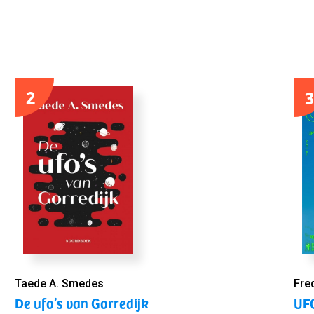
2
3
Taede A. Smedes
Fre
De ufo’s van Gorredijk
UFO