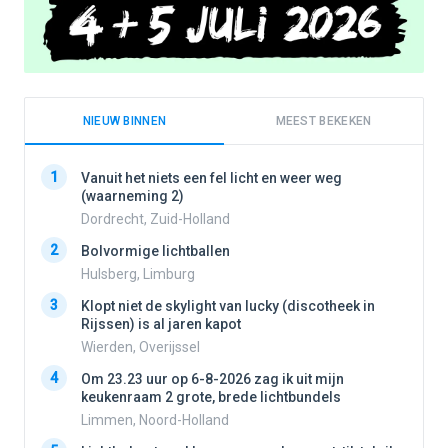
NIEUW BINNEN
MEEST BEKEKEN
1
1
Vanuit het niets een fel licht en weer weg
(waarneming 2)
Dordrecht, Zuid-Holland
2
2
Bolvormige lichtballen
Hulsberg, Limburg
3
3
Klopt niet de skylight van lucky (discotheek in
Rijssen) is al jaren kapot
Wierden, Overijssel
4
4
Om 23.23 uur op 6-8-2026 zag ik uit mijn
keukenraam 2 grote, brede lichtbundels
Limmen, Noord-Holland
5