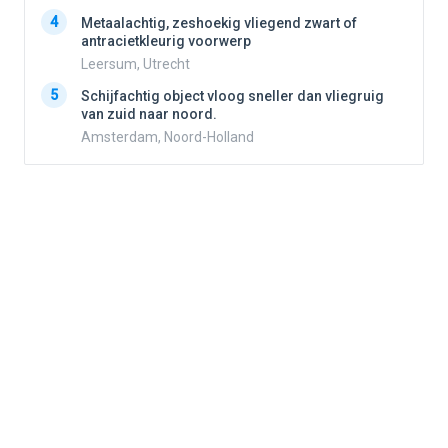
4
Metaalachtig, zeshoekig vliegend zwart of
4
antracietkleurig voorwerp
Leersum, Utrecht
5
5
Schijfachtig object vloog sneller dan vliegruig
van zuid naar noord.
Amsterdam, Noord-Holland