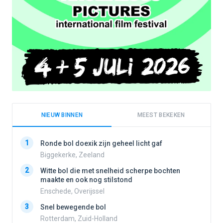
NIEUW BINNEN
MEEST BEKEKEN
1
1
Ronde bol doexik zijn geheel licht gaf
Biggekerke, Zeeland
2
Witte bol die met snelheid scherpe bochten
2
maakte en ook nog stilstond
Enschede, Overijssel
3
3
Snel bewegende bol
Rotterdam, Zuid-Holland