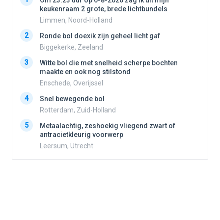
Om 23.23 uur op 6-8-2026 zag ik uit mijn
keukenraam 2 grote, brede lichtbundels
Limmen, Noord-Holland
2
2
Ronde bol doexik zijn geheel licht gaf
Biggekerke, Zeeland
3
3
Witte bol die met snelheid scherpe bochten
maakte en ook nog stilstond
Enschede, Overijssel
4
4
Snel bewegende bol
Rotterdam, Zuid-Holland
5
5
Metaalachtig, zeshoekig vliegend zwart of
antracietkleurig voorwerp
Leersum, Utrecht