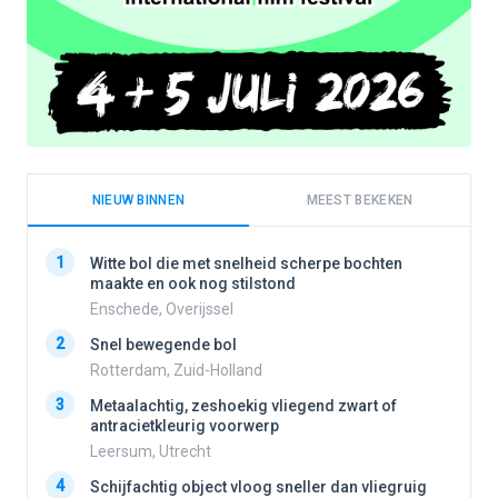
NIEUW BINNEN
MEEST BEKEKEN
1
1
Witte bol die met snelheid scherpe bochten
maakte en ook nog stilstond
Enschede, Overijssel
2
2
Snel bewegende bol
Rotterdam, Zuid-Holland
3
3
Metaalachtig, zeshoekig vliegend zwart of
antracietkleurig voorwerp
Leersum, Utrecht
4
4
Schijfachtig object vloog sneller dan vliegruig