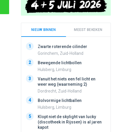
NIEUW BINNEN
MEEST BEKEKEN
1
1
Zwarte roterende cilinder
Schijfa
dan vli
Gorinchem, Zuid-Holland
noord.
2
Bewegende lichtbollen
Amster
Hulsberg, Limburg
2
Drie he
3
Vanuit het niets een fel licht en
Wierden
weer weg (waarneming 2)
3
Draaien
Dordrecht, Zuid-Holland
na een 
4
verdwe
Bolvormige lichtballen
Valken
Hulsberg, Limburg
4
5
Lichtbo
Klopt niet de skylight van lucky
beweegt,
(discotheek in Rijssen) is al jaren
steeds
kapot