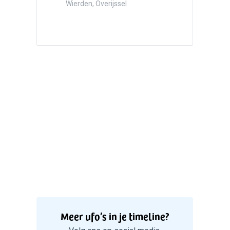
Hazersw
Wierden, Overijssel
5
Witte bo
Valken
Meer ufo’s in je timeline?