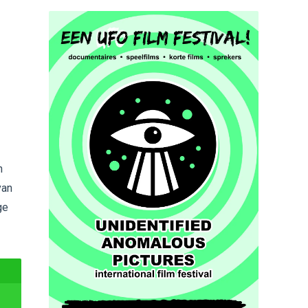
n
van
ge