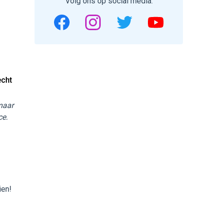
Volg ons op social media.
echt
 maar
ce.
ien!