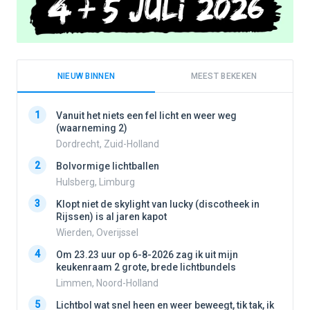
NIEUW BINNEN
MEEST BEKEKEN
1
1
Vanuit het niets een fel licht en weer weg
(waarneming 2)
Dordrecht, Zuid-Holland
2
2
Bolvormige lichtballen
Hulsberg, Limburg
3
3
Klopt niet de skylight van lucky (discotheek in
Rijssen) is al jaren kapot
Wierden, Overijssel
4
4
Om 23.23 uur op 6-8-2026 zag ik uit mijn
keukenraam 2 grote, brede lichtbundels
Limmen, Noord-Holland
5
5
Lichtbol wat snel heen en weer beweegt, tik tak, ik