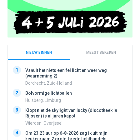
NIEUW BINNEN
MEEST BEKEKEN
1
1
Vanuit het niets een fel licht en weer weg
(waarneming 2)
Dordrecht, Zuid-Holland
2
2
Bolvormige lichtballen
Hulsberg, Limburg
3
3
Klopt niet de skylight van lucky (discotheek in
Rijssen) is al jaren kapot
Wierden, Overijssel
4
4
Om 23.23 uur op 6-8-2026 zag ik uit mijn
keukenraam 2 grote, brede lichtbundels