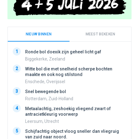
NIEUW BINNEN
MEEST BEKEKEN
1
1
Ronde bol doexik zijn geheel licht gaf
Biggekerke, Zeeland
2
Witte bol die met snelheid scherpe bochten
2
maakte en ook nog stilstond
Enschede, Overijssel
3
3
Snel bewegende bol
Rotterdam, Zuid-Holland
4
Metaalachtig, zeshoekig vliegend zwart of
4
antracietkleurig voorwerp
Leersum, Utrecht
5
5
Schijfachtig object vloog sneller dan vliegruig
van zuid naar noord.