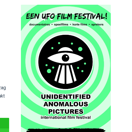
zag
akt