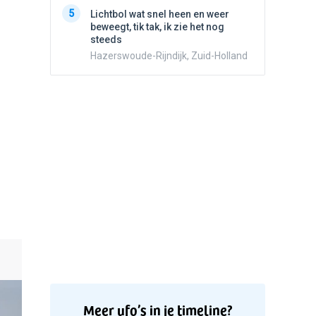
5
Witte bo
5
Lichtbol wat snel heen en weer
Valken
beweegt, tik tak, ik zie het nog
steeds
Hazerswoude-Rijndijk, Zuid-Holland
Meer ufo’s in je timeline?