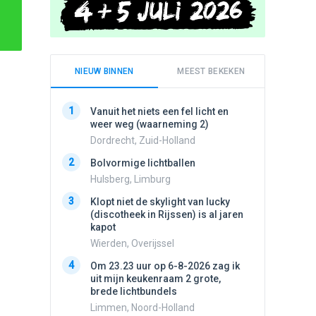
NIEUW BINNEN
MEEST BEKEKEN
1
1
Vanuit het niets een fel licht en
Schijfa
weer weg (waarneming 2)
dan vli
noord.
Dordrecht, Zuid-Holland
Amster
2
Bolvormige lichtballen
2
Vliege
Hulsberg, Limburg
Made, 
3
Klopt niet de skylight van lucky
3
(discotheek in Rijssen) is al jaren
Drie he
kapot
Wierden
Wierden, Overijssel
4
Draaien
4
Om 23.23 uur op 6-8-2026 zag ik
na een 
uit mijn keukenraam 2 grote,
verdwe
brede lichtbundels
Valken
Limmen, Noord-Holland