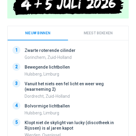
NIEUW BINNEN
MEEST BEKEKEN
1
1
Zwarte roterende cilinder
Gorinchem, Zuid-Holland
2
Bewegende lichtbollen
2
Hulsberg, Limburg
3
Vanuit het niets een fel licht en weer weg
3
(waarneming 2)
Dordrecht, Zuid-Holland
4
Bolvormige lichtballen
4
Hulsberg, Limburg
5
Klopt niet de skylight van lucky (discotheek in
Rijssen) is al jaren kapot
5
Wierden, Overijssel