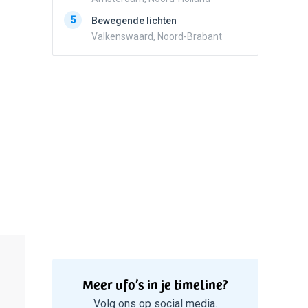
5
Zwart r
5
Bewegende lichten
met con
Valkenswaard, Noord-Brabant
Marknes
Meer ufo’s in je timeline?
Volg ons op social media.