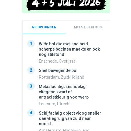
NIEUW BINNEN
MEEST BEKEKEN
1
1
Witte bol die met snelheid
Meldin
scherpe bochten maakte en ook
vliegen
nog stilstond
Ens, Fl
Enschede, Overijssel
2
Schijfa
2
Snel bewegende bol
dan vli
noord.
Rotterdam, Zuid-Holland
Amster
3
Metaalachtig, zeshoekig
3
vliegend zwart of
3 apach
antracietkleurig voorwerp
Ik en n
zwart o
Leersum, Utrecht
Assen, 
4
Schijfachtig object vloog sneller
4
dan vliegruig van zuid naar
Vliege
noord.
Made, 
Amsterdam, Noord-Holland