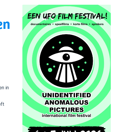
en
en in
eft