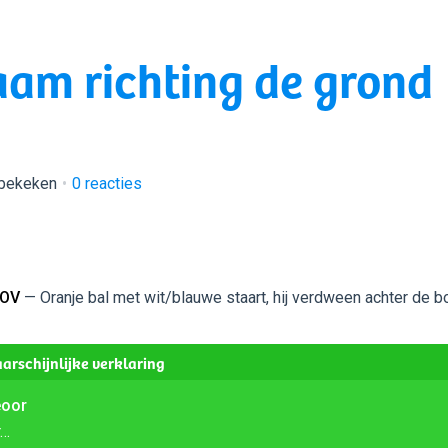
aam richting de grond
 bekeken
0
reacties
 OV
— Oranje bal met wit/blauwe staart, hij verdween achter de 
arschijnlijke verklaring
oor
r…