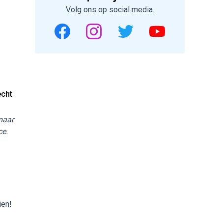
Volg ons op social media.
echt
 maar
ce.
ien!