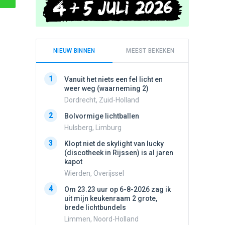
NIEUW BINNEN
MEEST BEKEKEN
1
1
Vanuit het niets een fel licht en
Schijfa
weer weg (waarneming 2)
dan vli
noord.
Dordrecht, Zuid-Holland
Amster
2
Bolvormige lichtballen
2
Vliege
Hulsberg, Limburg
Made, 
3
Klopt niet de skylight van lucky
3
(discotheek in Rijssen) is al jaren
Drie he
kapot
Wierden
Wierden, Overijssel
4
Draaien
4
Om 23.23 uur op 6-8-2026 zag ik
na een 
uit mijn keukenraam 2 grote,
verdwe
brede lichtbundels
Valken
Limmen, Noord-Holland