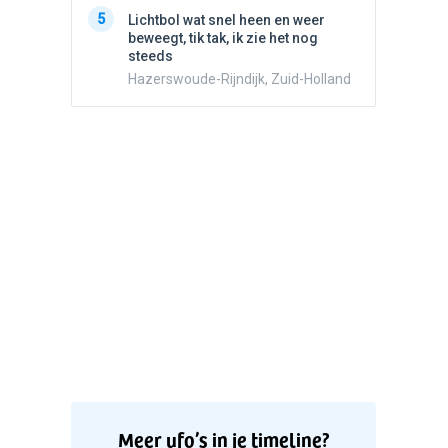
5
Witte bo
5
Lichtbol wat snel heen en weer
Valken
beweegt, tik tak, ik zie het nog
steeds
Hazerswoude-Rijndijk, Zuid-Holland
Meer ufo’s in je timeline?