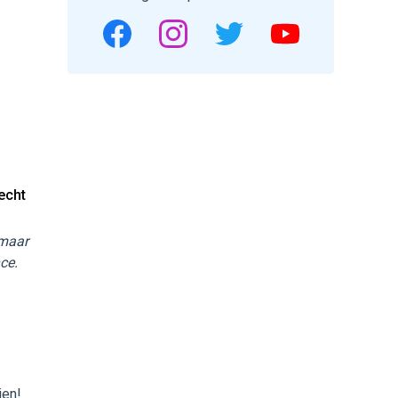
echt
 maar
ce.
ien!