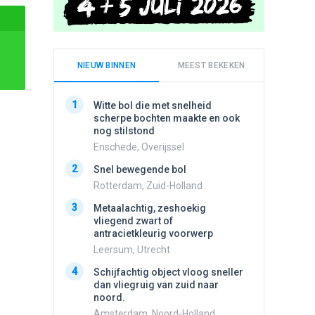
NIEUW BINNEN
MEEST BEKEKEN
1
1
Witte bol die met snelheid
Schijfa
scherpe bochten maakte en ook
dan vli
nog stilstond
noord.
Enschede, Overijssel
Amster
2
2
Snel bewegende bol
Meldin
vliegen
Rotterdam, Zuid-Holland
Ens, Fl
3
Metaalachtig, zeshoekig
3
vliegend zwart of
3 apach
antracietkleurig voorwerp
Ik en n
zwart o
Leersum, Utrecht
Assen, 
4
Schijfachtig object vloog sneller
4
dan vliegruig van zuid naar
Vliege
noord.
Made, 
Amsterdam, Noord-Holland