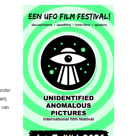
onder
ant,
k van