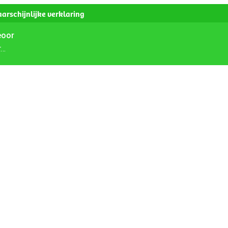
arschijnlijke verklaring
eoor
r…