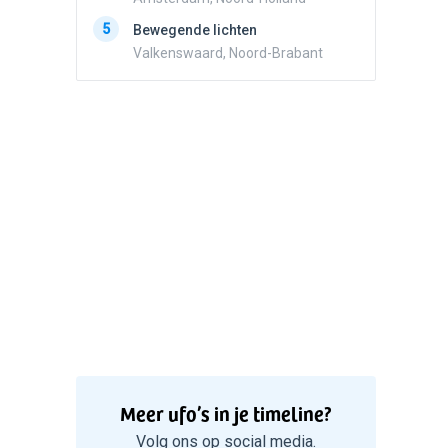
5
Zwart r
5
Bewegende lichten
met con
Valkenswaard, Noord-Brabant
Marknes
Meer ufo’s in je timeline?
Volg ons op social media.