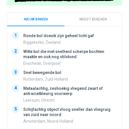
NIEUW BINNEN
MEEST BEKEKEN
1
1
Ronde bol doexik zijn geheel licht gaf
Biggekerke, Zeeland
2
Witte bol die met snelheid scherpe bochten
2
maakte en ook nog stilstond
Enschede, Overijssel
3
3
Snel bewegende bol
Rotterdam, Zuid-Holland
4
Metaalachtig, zeshoekig vliegend zwart of
4
antracietkleurig voorwerp
Leersum, Utrecht
5
5
Schijfachtig object vloog sneller dan vliegruig
van zuid naar noord.
Amsterdam, Noord-Holland