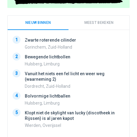
NIEUW BINNEN
MEEST BEKEKEN
1
1
Zwarte roterende cilinder
Gorinchem, Zuid-Holland
2
Bewegende lichtbollen
2
Hulsberg, Limburg
3
Vanuit het niets een fel licht en weer weg
3
(waarneming 2)
Dordrecht, Zuid-Holland
4
Bolvormige lichtballen
4
Hulsberg, Limburg
5
Klopt niet de skylight van lucky (discotheek in
Rijssen) is al jaren kapot
5
Wierden, Overijssel