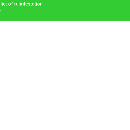
lliet of ruimtestation
r…