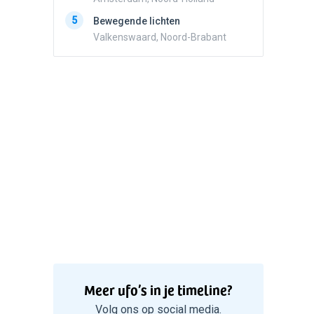
5
Zwart r
5
Bewegende lichten
met con
Valkenswaard, Noord-Brabant
Marknes
Meer ufo’s in je timeline?
Volg ons op social media.