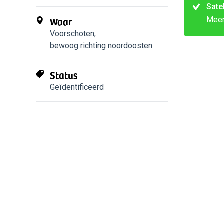
Sate
Waar
Mee
Voorschoten
,
bewoog richting noordoosten
Status
Geïdentificeerd