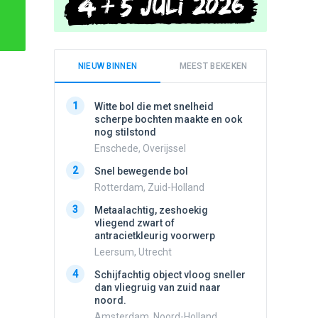
NIEUW BINNEN
MEEST BEKEKEN
1
1
Witte bol die met snelheid
Schijfa
scherpe bochten maakte en ook
dan vli
nog stilstond
noord.
Enschede, Overijssel
Amster
2
2
Snel bewegende bol
Meldin
vliegen
Rotterdam, Zuid-Holland
Ens, Fl
3
Metaalachtig, zeshoekig
3
vliegend zwart of
3 apach
antracietkleurig voorwerp
Ik en n
zwart o
Leersum, Utrecht
Assen, 
4
Schijfachtig object vloog sneller
4
dan vliegruig van zuid naar
Vliege
noord.
Made, 
Amsterdam, Noord-Holland