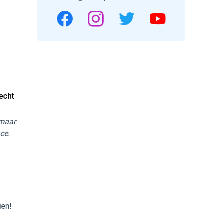
echt
 maar
ce.
ien!