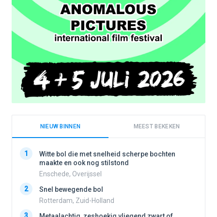
NIEUW BINNEN
MEEST BEKEKEN
1
1
Witte bol die met snelheid scherpe bochten
maakte en ook nog stilstond
Enschede, Overijssel
2
2
Snel bewegende bol
Rotterdam, Zuid-Holland
3
3
Metaalachtig, zeshoekig vliegend zwart of