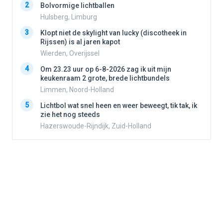
2
2
Bolvormige lichtballen
Hulsberg, Limburg
3
3
Klopt niet de skylight van lucky (discotheek in
Rijssen) is al jaren kapot
Wierden, Overijssel
4
4
Om 23.23 uur op 6-8-2026 zag ik uit mijn
keukenraam 2 grote, brede lichtbundels
Limmen, Noord-Holland
5
5
Lichtbol wat snel heen en weer beweegt, tik tak, ik
zie het nog steeds
Hazerswoude-Rijndijk, Zuid-Holland